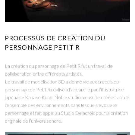
PROCESSUS DE CREATION DU
PERSONNAGE PETIT R
La création du personnage de Petit R fut un travail de
collaboration entre différents artistes.
Le travail de modélisation 3D a donné vie aux croquis du
personnage de Petit R réalisé à l’aquarelle par l’illustratrice
japonaise Kanako Kuno. Notre studio a ensuite créé et animé
l’ensemble des environnements dans lesquels évolue le
personnage et fait appel au Studio Delacroix pour la création
originale de l’univers sonore.