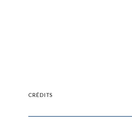
Un grand merci à Hermann et aux Editions Dupuis 
CRÉDITS